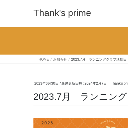
コ
ナ
ン
ビ
Thank's prime
テ
ゲ
ン
ー
ツ
シ
へ
ョ
ス
ン
キ
に
ッ
移
HOME
お知らせ
2023.7月 ランニングクラブ活動日
プ
動
2023年6月30日
/ 最終更新日時 :
2024年2月7日
Thank's pr
2023.7月 ランニン