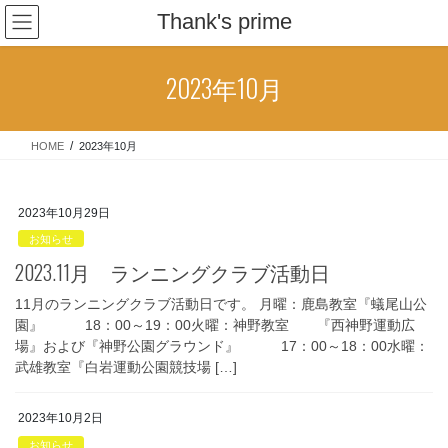
コ
ナ
Thank's prime
ン
ビ
テ
ゲ
ン
ー
2023年10月
ツ
シ
へ
ョ
ス
ン
HOME
2023年10月
キ
に
ッ
移
プ
動
2023年10月29日
お知らせ
2023.11月 ランニングクラブ活動日
11月のランニングクラブ活動日です。 月曜：鹿島教室『蟻尾山公
園』 18：00～19：00火曜：神野教室 『西神野運動広
場』および『神野公園グラウンド』 17：00～18：00水曜：
武雄教室『白岩運動公園競技場 […]
2023年10月2日
お知らせ