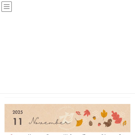
コ
ナ
Thank's prime
ン
ビ
テ
ゲ
ン
ー
お知らせ
ツ
シ
へ
ョ
ス
ン
HOME
お知らせ
2025.11月 ランニングクラブ活動日
キ
に
ッ
移
プ
動
2025年10月29日
/ 最終更新日時 :
2025年10月29日
Thank's prime
お知らせ
2025.11月 ランニングクラブ活動
日