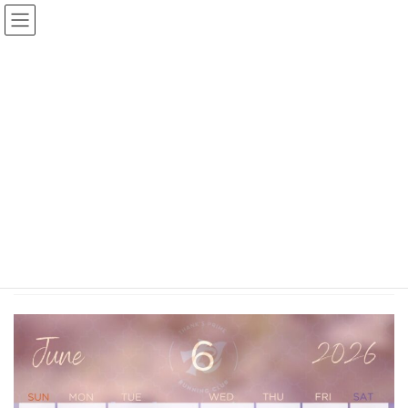
コ
ナ
Thank's prime
ン
ビ
テ
ゲ
ン
ー
お知らせ
ツ
シ
へ
ョ
ス
ン
HOME
お知らせ
2026.6月 ランニングクラブ活動日
キ
に
ッ
移
プ
動
2026年5月30日
/ 最終更新日時 :
2026年5月30日
Thank's prime
お知らせ
2026.6月 ランニングクラブ活動
日