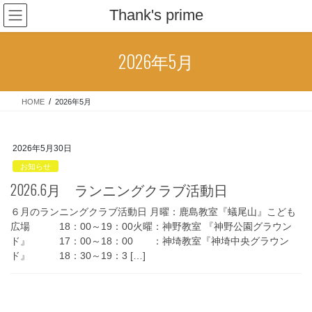
コ
ナ
Thank's prime
ン
ビ
テ
ゲ
ン
ー
2026年5月
ツ
シ
へ
ョ
ス
ン
HOME
2026年5月
キ
に
ッ
移
プ
動
2026年5月30日
お知らせ
2026.6月 ランニングクラブ活動日
６月のランニングクラブ活動日 月曜：鹿島教室『蟻尾山』こども
広場 18：00～19：00火曜：神野教室 『神野公園グラウン
ド』 17：00～18：00 ：神埼教室『神埼中央グラウン
ド』 18：30～19：3 […]